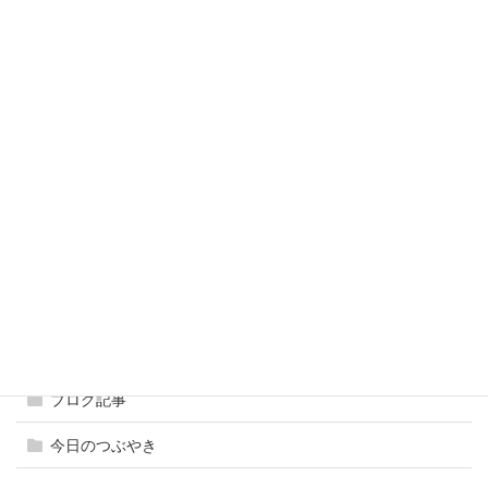
ひーちゃん先生の
2023年5月2日
ひーちゃん先生の今日のつぶやき in 治療院
2023年2月28日
ひーちゃん先生の
2023年2月2日
ひーちゃん先生の今日のつぶやきin 治療院
2022年10月4日
カテゴリー
ブログ記事
今日のつぶやき