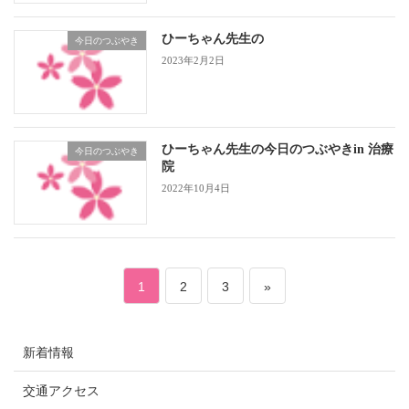
ひーちゃん先生の
今日のつぶやき
2023年2月2日
ひーちゃん先生の今日のつぶやきin 治療
今日のつぶやき
院
2022年10月4日
投
ペ
ペ
ペ
1
2
3
»
稿
ー
ー
ー
新着情報
ナ
ジ
ジ
ジ
交通アクセス
ビ