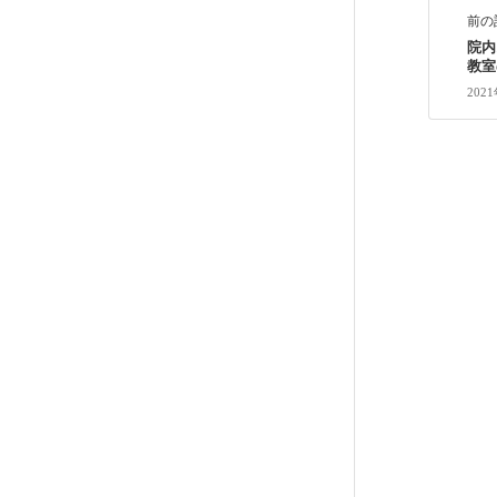
前の
院内
教室
202