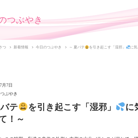
のつぶやき
さつ
新着情報
今日のつぶやき
～ 夏バテ
を引き起こす「湿邪」
に気
年7月7日
のつぶやき
夏バテ
を引き起こす「湿邪」
に
て！～