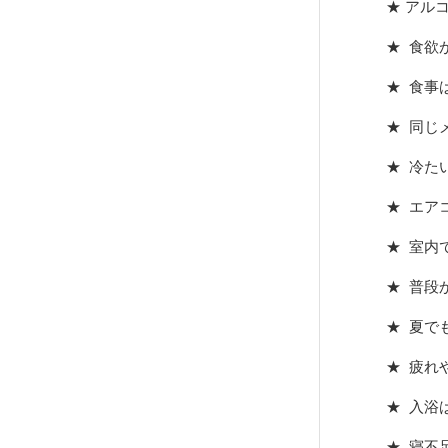
★ アル
★ 食欲
★ 食事
★ 同じ
★ 冷た
★ エア
★ 室内
★ 普段
★ 夏で
★ 疲れ
★ 入浴
★ 寝不