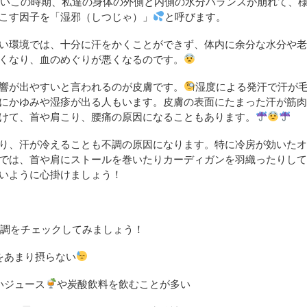
多いこの時期、私達の身体の外側と内側の水分バランスが崩れて、
こす因子を「湿邪（しつじゃ）」
と呼びます。
い環境では、十分に汗をかくことができず、体内に余分な水分や
くなり、血のめぐりが悪くなるのです。
響が出やすいと言われるのが皮膚です。
湿度による発汗で汗が
にかゆみや湿疹が出る人もいます。皮膚の表面にたまった汗が筋
けて、首や肩こり、腰痛の原因になることもあります。
り、汗が冷えることも不調の原因になります。特に冷房が効いた
では、首や肩にストールを巻いたりカーディガンを羽織ったりし
いように心掛けましょう！
不調をチェックしてみましょう！
をあまり摂らない
いジュース
や炭酸飲料を飲むことが多い