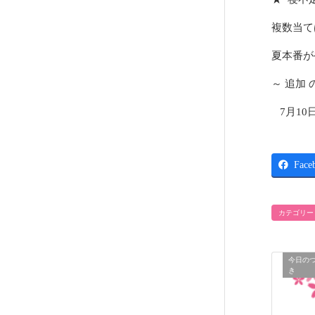
複数当て
夏本番が
～ 追加 
7月10
Face
カテゴリー
今日の
き