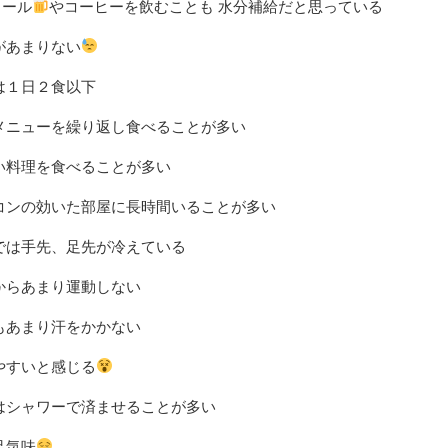
コール
やコーヒーを飲むことも 水分補給だと思っている
があまりない
は１日２食以下
メニューを繰り返し食べることが多い
い料理を食べることが多い
コンの効いた部屋に長時間いることが多い
では手先、足先が冷えている
からあまり運動しない
もあまり汗をかかない
やすいと感じる
はシャワーで済ませることが多い
足気味