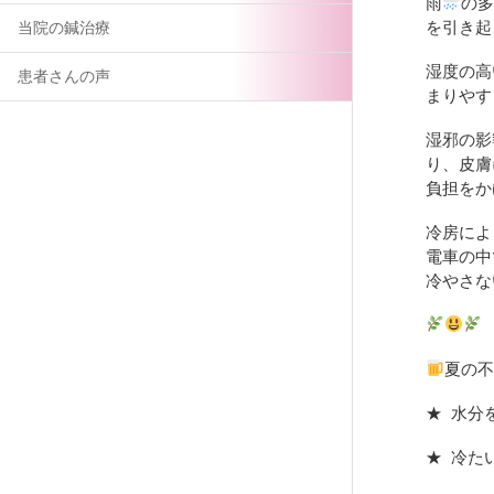
雨
の
を引き起
当院の鍼治療
湿度の高
患者さんの声
まりやす
湿邪の影
り、皮膚
負担をか
冷房によ
電車の中
冷やさな
夏の
★ 水分
★ 冷た